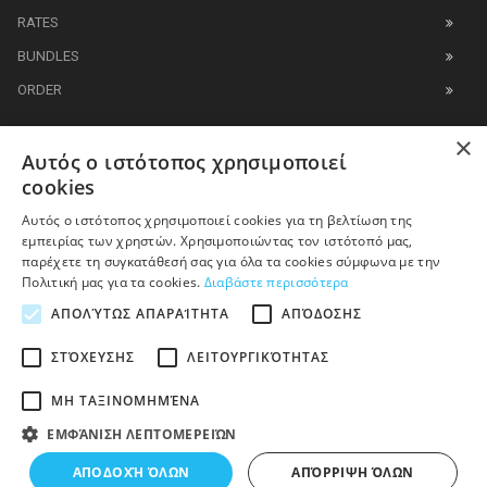
RATES
BUNDLES
ORDER
×
IT BUSINESS
Αυτός ο ιστότοπος χρησιμοποιεί
cookies
M2M
Αυτός ο ιστότοπος χρησιμοποιεί cookies για τη βελτίωση της
εμπειρίας των χρηστών. Χρησιμοποιώντας τον ιστότοπό μας,
SMS
παρέχετε τη συγκατάθεσή σας για όλα τα cookies σύμφωνα με την
WHOLESALE
Πολιτική μας για τα cookies.
Διαβάστε περισσότερα
ΑΠΟΛΎΤΩΣ ΑΠΑΡΑΊΤΗΤΑ
ΑΠΌΔΟΣΗΣ
PARTNERS
ΣΤΌΧΕΥΣΗΣ
ΛΕΙΤΟΥΡΓΙΚΌΤΗΤΑΣ
ΜΗ ΤΑΞΙΝΟΜΗΜΈΝΑ
ΕΜΦΆΝΙΣΗ ΛΕΠΤΟΜΕΡΕΙΏΝ
ΑΠΟΔΟΧΉ ΌΛΩΝ
ΑΠΌΡΡΙΨΗ ΌΛΩΝ
Copyright © 2005 - 2026 Inter Telecom. All Rights Reserved